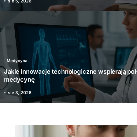
sie 5, 2026
Medycyna
innowacje technologiczn
erają polską medycynę
Medycyna
Jakie innowacje technologiczne wspierają pol
medycynę
sie 3, 2026
sie 3, 2026