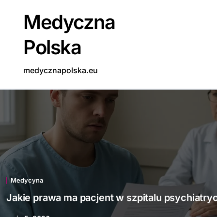
Skip
Medyczna
to
content
Polska
medycznapolska.eu
Medycyna
Jakie prawa ma pacjent w szpitalu psychiatr