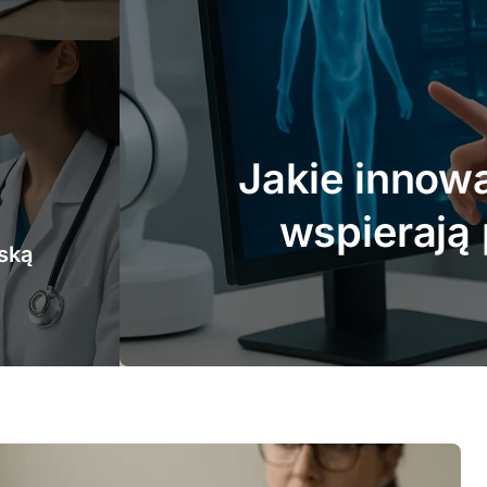
e
Jakie choroby
doty
ską