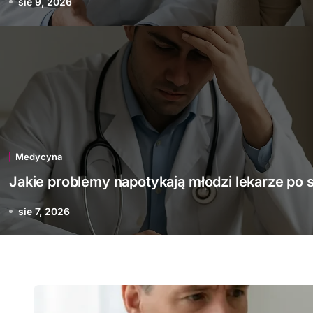
sie 9, 2026
Medycyna
roblemy napotykają młod
ekarze po studiach
Medycyna
Jakie problemy napotykają młodzi lekarze po 
sie 7, 2026
sie 7, 2026