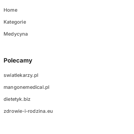
ó
w
Home
Kategorie
Medycyna
Polecamy
swiatlekarzy.pl
mangonemedical.pl
dietetyk.biz
zdrowie-i-rodzina.eu