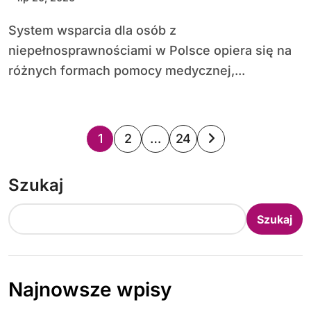
System wsparcia dla osób z
niepełnosprawnościami w Polsce opiera się na
różnych formach pomocy medycznej,...
S
1
2
…
24
t
Szukaj
r
o
Szukaj
n
i
Najnowsze wpisy
c