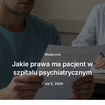
Medycyna
Jakie innowacje
technologiczne wspierają
polską medycynę
sie 3, 2026