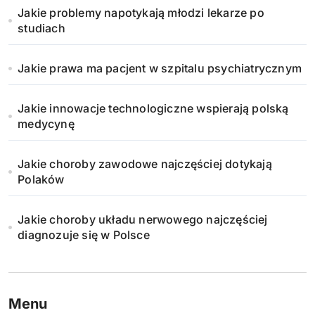
Jakie problemy napotykają młodzi lekarze po
o
studiach
w
Jakie prawa ma pacjent w szpitalu psychiatrycznym
a
n
Jakie innowacje technologiczne wspierają polską
medycynę
i
Jakie choroby zawodowe najczęściej dotykają
e
Polaków
w
Jakie choroby układu nerwowego najczęściej
p
diagnozuje się w Polsce
i
s
Menu