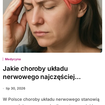
Medycyna
Jakie choroby układu
nerwowego najczęściej
diagnozuje się w Polsce
lip 30, 2026
W Polsce choroby układu nerwowego stanowią