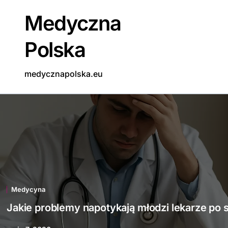
Skip
Medyczna
to
content
Polska
medycznapolska.eu
Medycyna
Jakie problemy napotykają młodzi lekarze po 