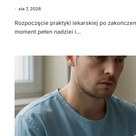
sie 7, 2026
Rozpoczęcie praktyki lekarskiej po zakończeniu studiów to dla wielu młodych medyków
moment pełen nadziei i...