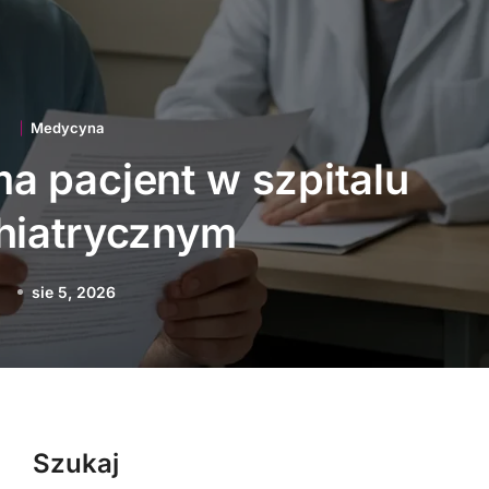
Medycyna
acje technologiczne
 polską medycynę
sie 3, 2026
Szukaj