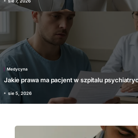
sie 7, 2026
Medycyna
awa ma pacjent w szpita
psychiatrycznym
Medycyna
Jakie prawa ma pacjent w szpitalu psychiatr
sie 5, 2026
sie 5, 2026