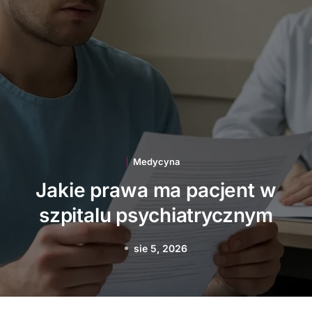
Medycyna
Jakie innowacje
technologiczne wspierają
polską medycynę
sie 3, 2026