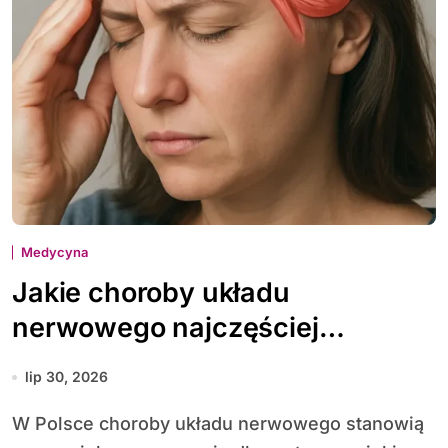
Medycyna
Jakie choroby układu
nerwowego najczęściej
diagnozuje się w Polsce
lip 30, 2026
W Polsce choroby układu nerwowego stanowią