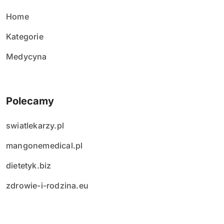
ó
w
Home
Kategorie
Medycyna
Polecamy
swiatlekarzy.pl
mangonemedical.pl
dietetyk.biz
zdrowie-i-rodzina.eu