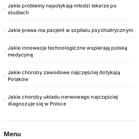
Jakie problemy napotykają młodzi lekarze po
o
studiach
w
Jakie prawa ma pacjent w szpitalu psychiatrycznym
a
n
Jakie innowacje technologiczne wspierają polską
medycynę
i
Jakie choroby zawodowe najczęściej dotykają
e
Polaków
w
Jakie choroby układu nerwowego najczęściej
p
diagnozuje się w Polsce
i
s
Menu