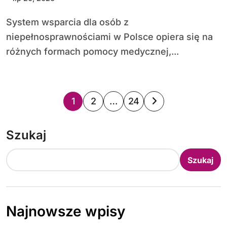
System wsparcia dla osób z
niepełnosprawnościami w Polsce opiera się na
różnych formach pomocy medycznej,...
S
1
2
…
24
t
Szukaj
r
o
Szukaj
n
i
Najnowsze wpisy
c