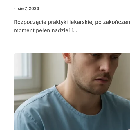
sie 7, 2026
Rozpoczęcie praktyki lekarskiej po zakończeniu studiów to dla wielu młodych medyków
moment pełen nadziei i...