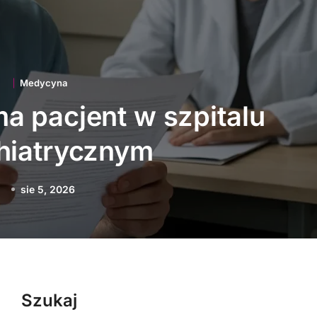
Medycyna
acje technologiczne
 polską medycynę
sie 3, 2026
Szukaj