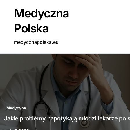
Skip
Medyczna
to
content
Polska
medycznapolska.eu
Medycyna
Jakie problemy napotykają młodzi lekarze po 