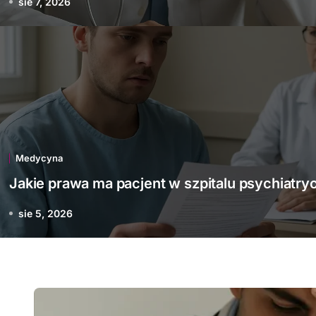
sie 7, 2026
Medycyna
awa ma pacjent w szpita
psychiatrycznym
Medycyna
Jakie prawa ma pacjent w szpitalu psychiatr
sie 5, 2026
sie 5, 2026