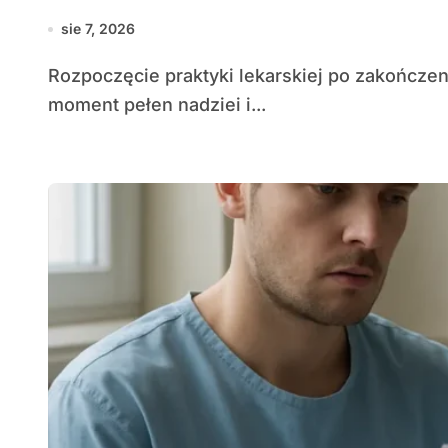
sie 7, 2026
Rozpoczęcie praktyki lekarskiej po zakończeniu studiów to dla wielu młodych medyków
moment pełen nadziei i...