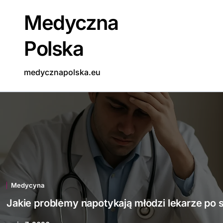
Skip
Medyczna
to
content
Polska
medycznapolska.eu
Medycyna
Jakie problemy napotykają młodzi lekarze po 