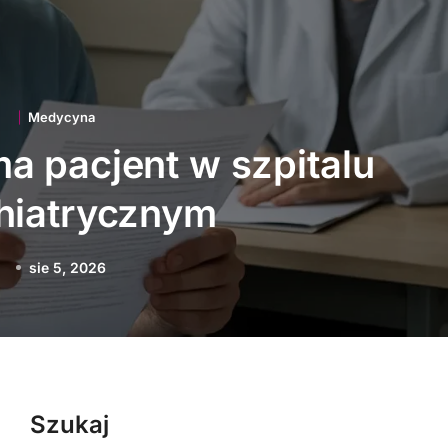
Medycyna
acje technologiczne
 polską medycynę
sie 3, 2026
Szukaj