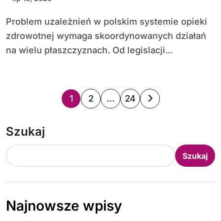
Problem uzależnień w polskim systemie opieki
zdrowotnej wymaga skoordynowanych działań
na wielu płaszczyznach. Od legislacji...
S
1
2
…
24
t
Szukaj
r
o
Szukaj
n
i
Najnowsze wpisy
c