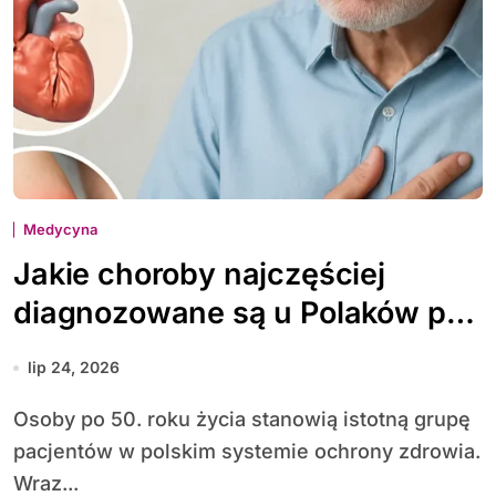
Medycyna
Jakie choroby najczęściej
diagnozowane są u Polaków po
50. roku życia
lip 24, 2026
Osoby po 50. roku życia stanowią istotną grupę
pacjentów w polskim systemie ochrony zdrowia.
Wraz...