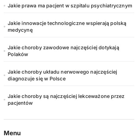
Jakie prawa ma pacjent w szpitalu psychiatrycznym
o
w
Jakie innowacje technologiczne wspierają polską
medycynę
a
n
Jakie choroby zawodowe najczęściej dotykają
Polaków
i
Jakie choroby układu nerwowego najczęściej
e
diagnozuje się w Polsce
w
Jakie choroby są najczęściej lekceważone przez
p
pacjentów
i
s
Menu