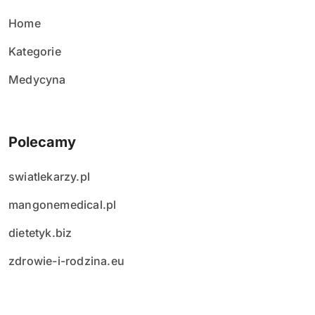
ó
w
Home
Kategorie
Medycyna
Polecamy
swiatlekarzy.pl
mangonemedical.pl
dietetyk.biz
zdrowie-i-rodzina.eu