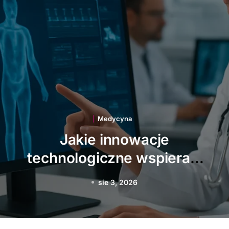
Medycyna
Jakie choroby zawodowe
najczęściej dotykają
Polaków
sie 1, 2026