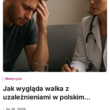
Medycyna
Jak wygląda walka z
uzależnieniami w polskim
systemie zdrowia
lip 18, 2026