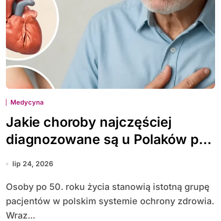
Medycyna
Jakie choroby najczęściej
diagnozowane są u Polaków po
50. roku życia
lip 24, 2026
Osoby po 50. roku życia stanowią istotną grupę
pacjentów w polskim systemie ochrony zdrowia.
Wraz...