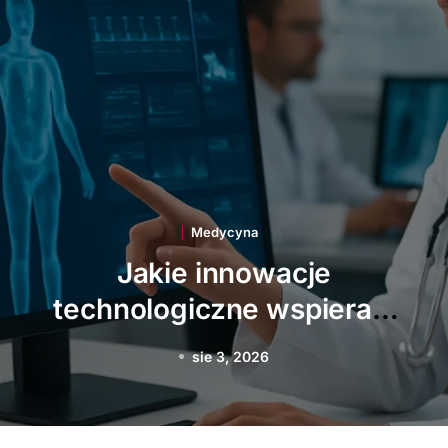
Medycyna
Jakie choroby zawodowe
najczęściej dotykają
Polaków
sie 1, 2026