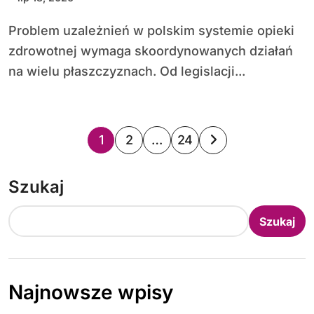
Problem uzależnień w polskim systemie opieki
zdrowotnej wymaga skoordynowanych działań
na wielu płaszczyznach. Od legislacji...
S
1
2
…
24
t
Szukaj
r
o
Szukaj
n
i
Najnowsze wpisy
c