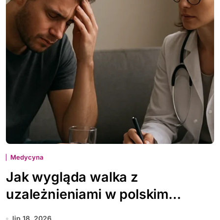
Medycyna
Jak wygląda walka z
uzależnieniami w polskim
systemie zdrowia
lip 18, 2026