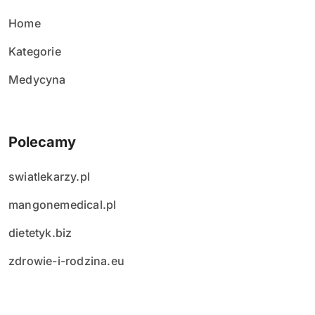
ó
w
Home
Kategorie
Medycyna
Polecamy
swiatlekarzy.pl
mangonemedical.pl
dietetyk.biz
zdrowie-i-rodzina.eu