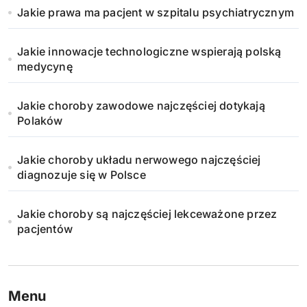
Jakie prawa ma pacjent w szpitalu psychiatrycznym
o
w
Jakie innowacje technologiczne wspierają polską
medycynę
a
n
Jakie choroby zawodowe najczęściej dotykają
Polaków
i
Jakie choroby układu nerwowego najczęściej
e
diagnozuje się w Polsce
w
Jakie choroby są najczęściej lekceważone przez
p
pacjentów
i
s
Menu