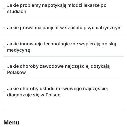
Jakie problemy napotykają młodzi lekarze po
o
studiach
w
Jakie prawa ma pacjent w szpitalu psychiatrycznym
a
n
Jakie innowacje technologiczne wspierają polską
medycynę
i
Jakie choroby zawodowe najczęściej dotykają
e
Polaków
w
Jakie choroby układu nerwowego najczęściej
p
diagnozuje się w Polsce
i
s
Menu