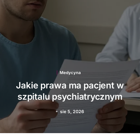
Medycyna
Jakie innowacje
technologiczne wspierają
polską medycynę
sie 3, 2026