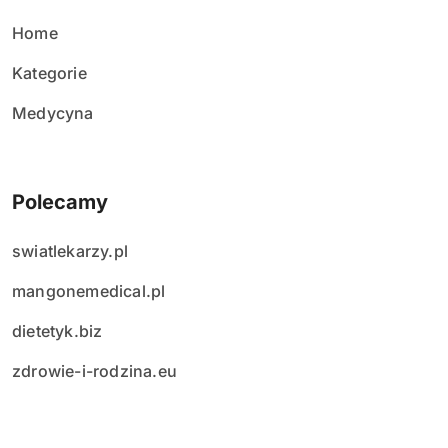
ó
w
Home
Kategorie
Medycyna
Polecamy
swiatlekarzy.pl
mangonemedical.pl
dietetyk.biz
zdrowie-i-rodzina.eu