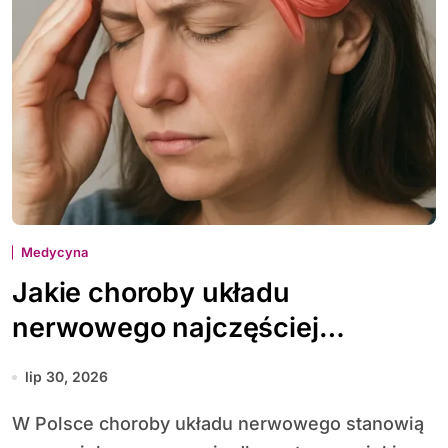
Medycyna
Jakie choroby układu
nerwowego najczęściej
diagnozuje się w Polsce
lip 30, 2026
W Polsce choroby układu nerwowego stanowią