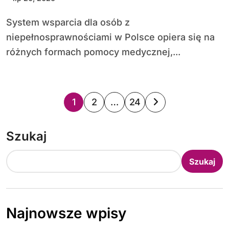
System wsparcia dla osób z
niepełnosprawnościami w Polsce opiera się na
różnych formach pomocy medycznej,...
S
1
2
…
24
t
Szukaj
r
o
Szukaj
n
i
Najnowsze wpisy
c