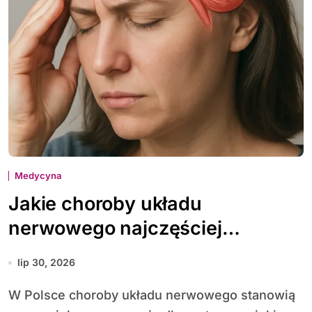
Medycyna
Jakie choroby układu
nerwowego najczęściej
diagnozuje się w Polsce
lip 30, 2026
W Polsce choroby układu nerwowego stanowią