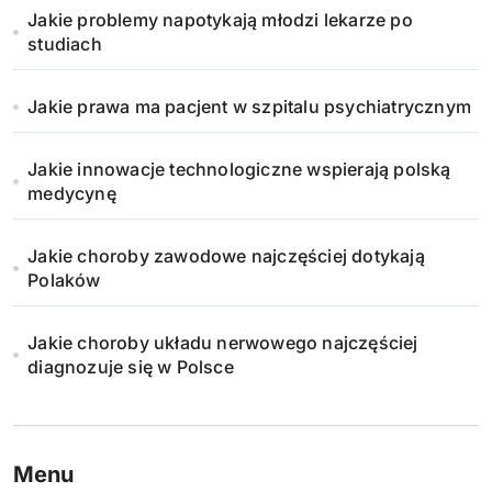
Jakie problemy napotykają młodzi lekarze po
o
studiach
w
Jakie prawa ma pacjent w szpitalu psychiatrycznym
a
n
Jakie innowacje technologiczne wspierają polską
medycynę
i
Jakie choroby zawodowe najczęściej dotykają
e
Polaków
w
Jakie choroby układu nerwowego najczęściej
p
diagnozuje się w Polsce
i
s
Menu