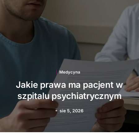
Medycyna
Jakie innowacje
technologiczne wspierają
polską medycynę
sie 3, 2026