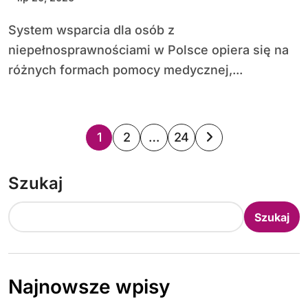
System wsparcia dla osób z
niepełnosprawnościami w Polsce opiera się na
różnych formach pomocy medycznej,...
S
1
2
…
24
t
Szukaj
r
o
Szukaj
n
i
Najnowsze wpisy
c