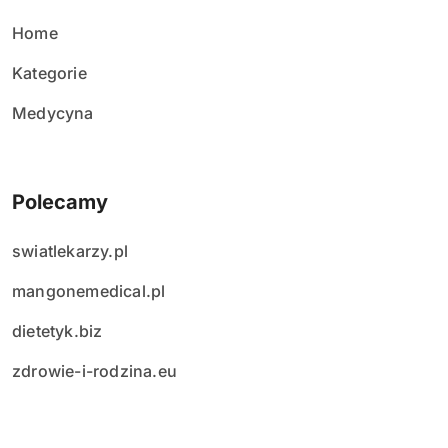
ó
w
Home
Kategorie
Medycyna
Polecamy
swiatlekarzy.pl
mangonemedical.pl
dietetyk.biz
zdrowie-i-rodzina.eu