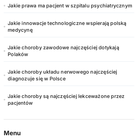
Jakie prawa ma pacjent w szpitalu psychiatrycznym
o
w
Jakie innowacje technologiczne wspierają polską
medycynę
a
n
Jakie choroby zawodowe najczęściej dotykają
Polaków
i
Jakie choroby układu nerwowego najczęściej
e
diagnozuje się w Polsce
w
Jakie choroby są najczęściej lekceważone przez
p
pacjentów
i
s
Menu