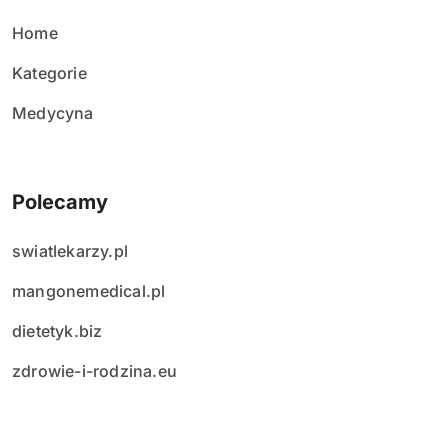
ó
w
Home
Kategorie
Medycyna
Polecamy
swiatlekarzy.pl
mangonemedical.pl
dietetyk.biz
zdrowie-i-rodzina.eu