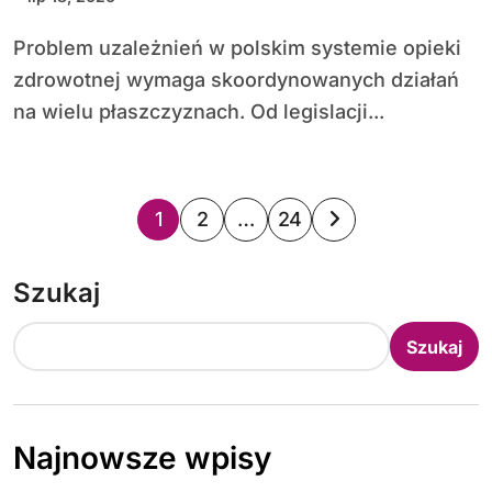
Problem uzależnień w polskim systemie opieki
zdrowotnej wymaga skoordynowanych działań
na wielu płaszczyznach. Od legislacji...
S
1
2
…
24
t
Szukaj
r
o
Szukaj
n
i
Najnowsze wpisy
c