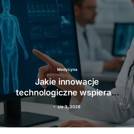
Medycyna
Jakie choroby zawodowe
najczęściej dotykają
Polaków
sie 1, 2026