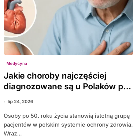
Medycyna
Jakie choroby najczęściej
diagnozowane są u Polaków po
50. roku życia
lip 24, 2026
Osoby po 50. roku życia stanowią istotną grupę
pacjentów w polskim systemie ochrony zdrowia.
Wraz...