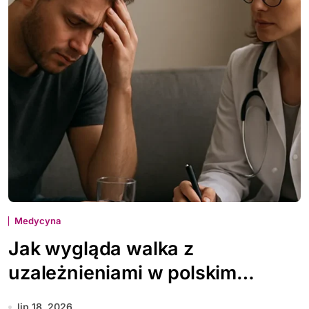
Medycyna
Jak wygląda walka z
uzależnieniami w polskim
systemie zdrowia
lip 18, 2026