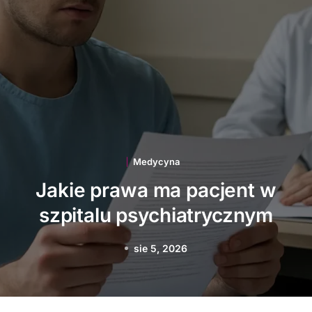
Medycyna
Jakie innowacje
technologiczne wspierają
polską medycynę
sie 3, 2026