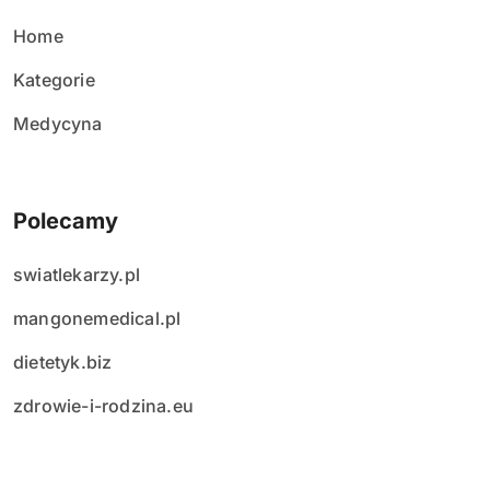
ó
w
Home
Kategorie
Medycyna
Polecamy
swiatlekarzy.pl
mangonemedical.pl
dietetyk.biz
zdrowie-i-rodzina.eu