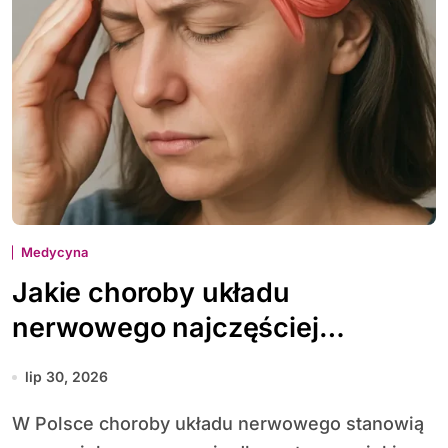
Medycyna
Jakie choroby układu
nerwowego najczęściej
diagnozuje się w Polsce
lip 30, 2026
W Polsce choroby układu nerwowego stanowią