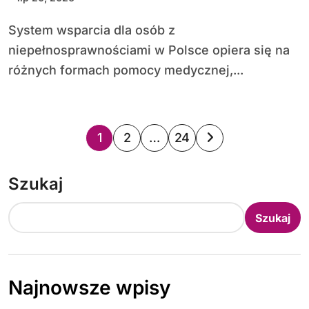
System wsparcia dla osób z
niepełnosprawnościami w Polsce opiera się na
różnych formach pomocy medycznej,...
S
1
2
…
24
t
Szukaj
r
o
Szukaj
n
i
Najnowsze wpisy
c