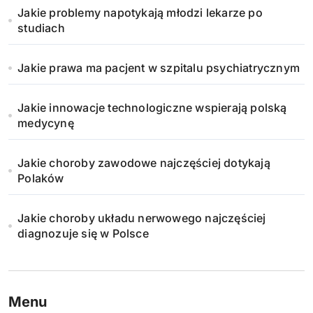
Jakie problemy napotykają młodzi lekarze po
o
studiach
w
Jakie prawa ma pacjent w szpitalu psychiatrycznym
a
n
Jakie innowacje technologiczne wspierają polską
medycynę
i
Jakie choroby zawodowe najczęściej dotykają
e
Polaków
w
Jakie choroby układu nerwowego najczęściej
p
diagnozuje się w Polsce
i
s
Menu