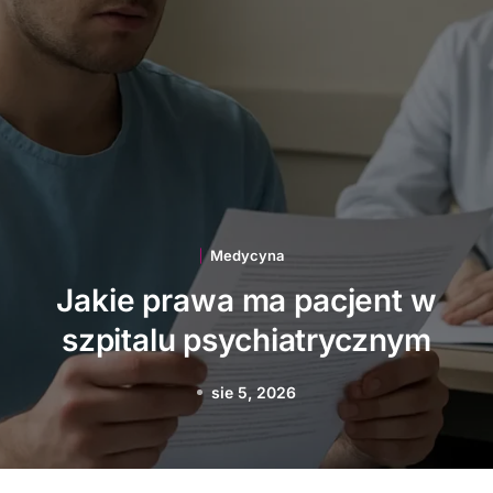
Medycyna
Jakie innowacje
technologiczne wspierają
polską medycynę
sie 3, 2026