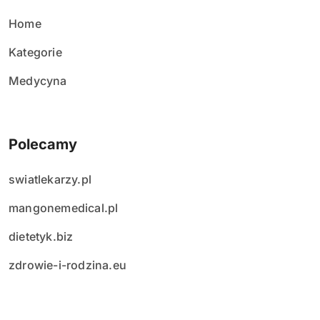
ó
w
Home
Kategorie
Medycyna
Polecamy
swiatlekarzy.pl
mangonemedical.pl
dietetyk.biz
zdrowie-i-rodzina.eu