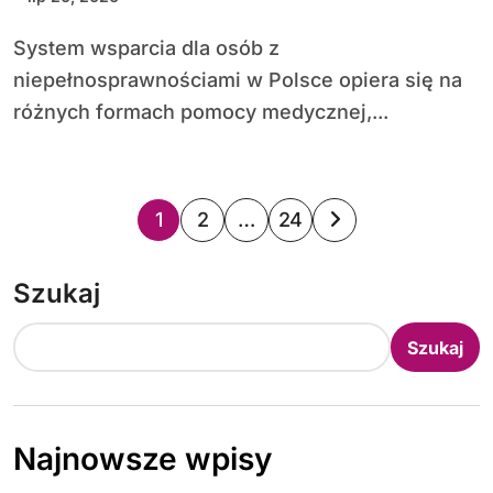
System wsparcia dla osób z
niepełnosprawnościami w Polsce opiera się na
różnych formach pomocy medycznej,...
S
1
2
…
24
t
Szukaj
r
o
Szukaj
n
i
Najnowsze wpisy
c