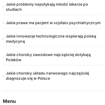
Jakie problemy napotykają młodzi lekarze po
o
studiach
w
Jakie prawa ma pacjent w szpitalu psychiatrycznym
a
n
Jakie innowacje technologiczne wspierają polską
medycynę
i
Jakie choroby zawodowe najczęściej dotykają
e
Polaków
w
Jakie choroby układu nerwowego najczęściej
p
diagnozuje się w Polsce
i
s
Menu