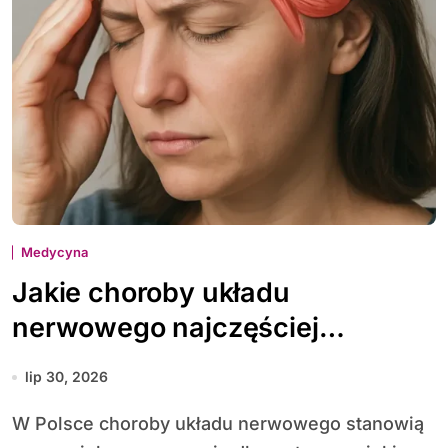
Medycyna
Jakie choroby układu
nerwowego najczęściej
diagnozuje się w Polsce
lip 30, 2026
W Polsce choroby układu nerwowego stanowią