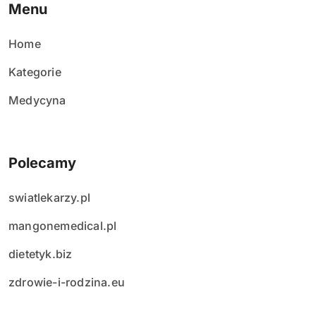
Menu
ó
w
Home
Kategorie
Medycyna
Polecamy
swiatlekarzy.pl
mangonemedical.pl
dietetyk.biz
zdrowie-i-rodzina.eu