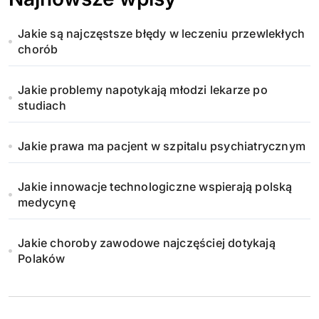
c
Jakie są najczęstsze błędy w leczeniu przewlekłych
o
chorób
w
Jakie problemy napotykają młodzi lekarze po
a
studiach
n
Jakie prawa ma pacjent w szpitalu psychiatrycznym
i
Jakie innowacje technologiczne wspierają polską
e
medycynę
w
Jakie choroby zawodowe najczęściej dotykają
p
Polaków
i
s