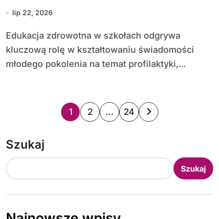
lip 22, 2026
Edu­kacja zdrowotna w szkołach odgrywa
kluczową rolę w kształtowaniu świadomości
młodego pokolenia na temat profilaktyki,...
S
1
2
…
24
t
Szukaj
r
o
Szukaj
n
i
Najnowsze wpisy