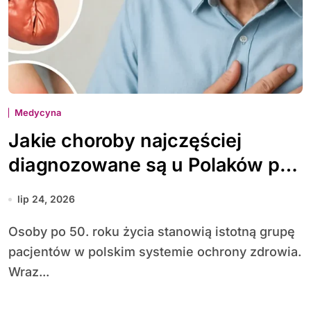
Medycyna
Jakie choroby najczęściej
diagnozowane są u Polaków po
50. roku życia
lip 24, 2026
Osoby po 50. roku życia stanowią istotną grupę
pacjentów w polskim systemie ochrony zdrowia.
Wraz...