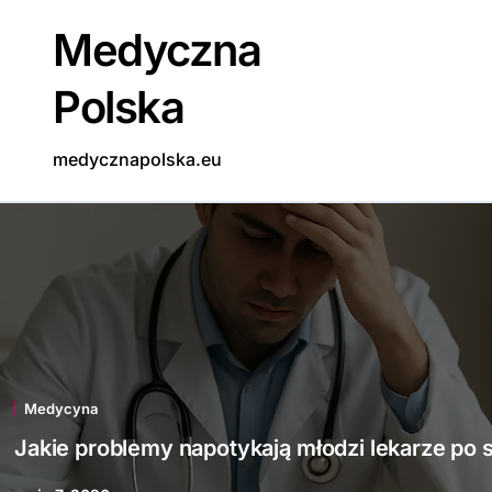
Skip
Medyczna
to
content
Polska
medycznapolska.eu
Medycyna
Jakie problemy napotykają młodzi lekarze po 