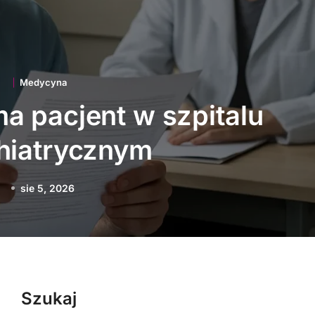
Medycyna
acje technologiczne
 polską medycynę
sie 3, 2026
Szukaj