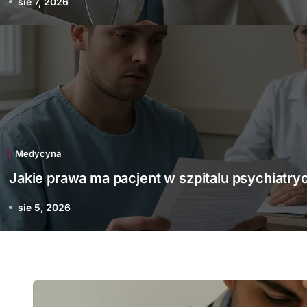
sie 7, 2026
Medycyna
awa ma pacjent w szpita
psychiatrycznym
Medycyna
Jakie prawa ma pacjent w szpitalu psychiatr
sie 5, 2026
sie 5, 2026