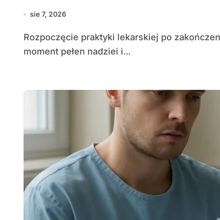
sie 7, 2026
Rozpoczęcie praktyki lekarskiej po zakończeniu studiów to dla wielu młodych medyków
moment pełen nadziei i...