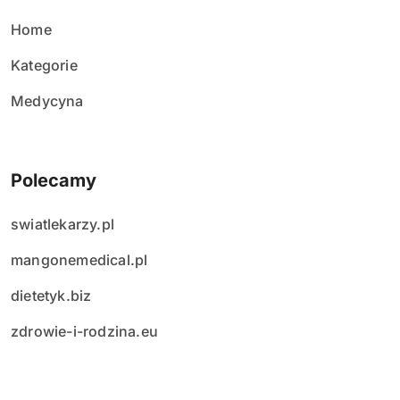
ó
w
Home
Kategorie
Medycyna
Polecamy
swiatlekarzy.pl
mangonemedical.pl
dietetyk.biz
zdrowie-i-rodzina.eu