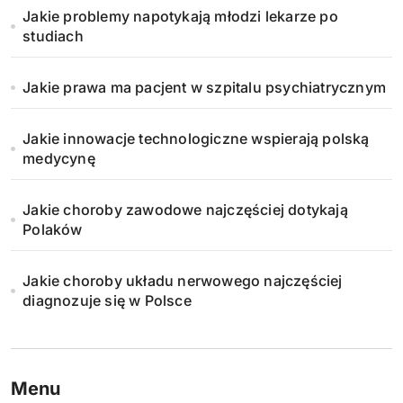
Jakie problemy napotykają młodzi lekarze po
o
studiach
w
Jakie prawa ma pacjent w szpitalu psychiatrycznym
a
n
Jakie innowacje technologiczne wspierają polską
medycynę
i
Jakie choroby zawodowe najczęściej dotykają
e
Polaków
w
Jakie choroby układu nerwowego najczęściej
p
diagnozuje się w Polsce
i
s
Menu