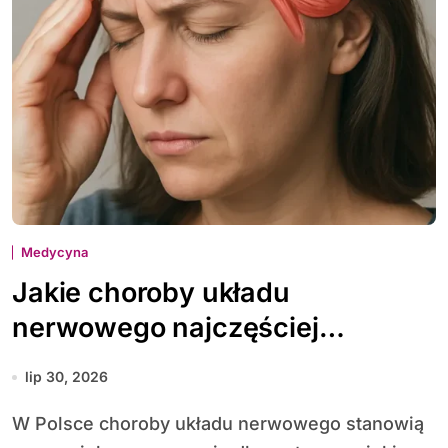
Medycyna
Jakie choroby układu
nerwowego najczęściej
diagnozuje się w Polsce
lip 30, 2026
W Polsce choroby układu nerwowego stanowią