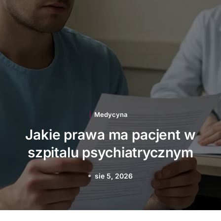
Medycyna
Jakie innowacje
technologiczne wspierają
polską medycynę
sie 3, 2026