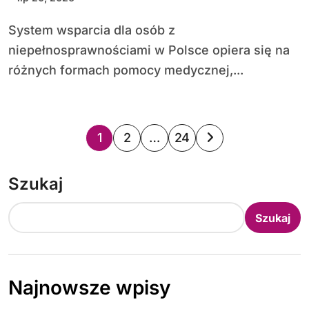
System wsparcia dla osób z
niepełnosprawnościami w Polsce opiera się na
różnych formach pomocy medycznej,...
S
1
2
…
24
t
Szukaj
r
o
Szukaj
n
i
Najnowsze wpisy
c