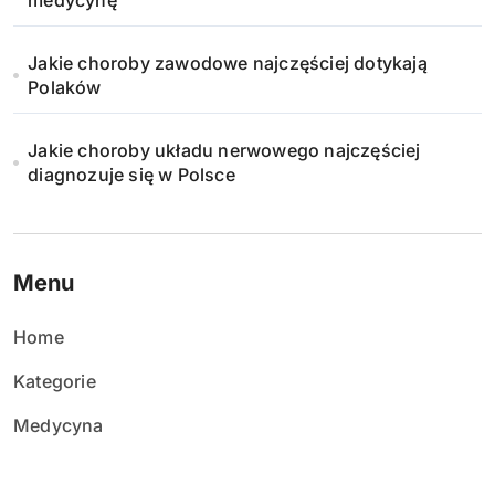
medycynę
i
Jakie choroby zawodowe najczęściej dotykają
e
Polaków
w
Jakie choroby układu nerwowego najczęściej
p
diagnozuje się w Polsce
i
s
Menu
ó
w
Home
Kategorie
Medycyna