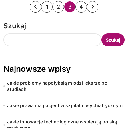
S
1
2
3
4
t
Szukaj
r
o
Szukaj
n
i
Najnowsze wpisy
c
Jakie problemy napotykają młodzi lekarze po
o
studiach
w
Jakie prawa ma pacjent w szpitalu psychiatrycznym
a
n
Jakie innowacje technologiczne wspierają polską