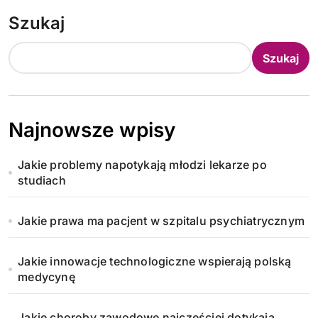
t
Szukaj
r
o
Szukaj
n
i
Najnowsze wpisy
c
Jakie problemy napotykają młodzi lekarze po
o
studiach
w
Jakie prawa ma pacjent w szpitalu psychiatrycznym
a
n
Jakie innowacje technologiczne wspierają polską
medycynę
i
Jakie choroby zawodowe najczęściej dotykają