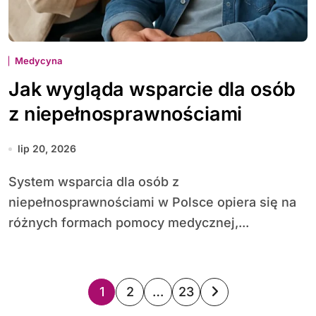
Medycyna
Jak wygląda wsparcie dla osób
z niepełnosprawnościami
lip 20, 2026
System wsparcia dla osób z
niepełnosprawnościami w Polsce opiera się na
różnych formach pomocy medycznej,...
S
1
2
…
23