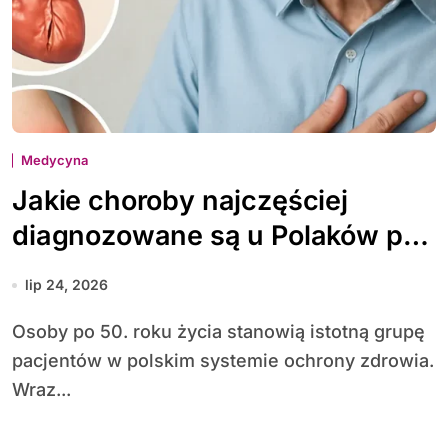
Medycyna
Jakie choroby najczęściej
diagnozowane są u Polaków po
50. roku życia
lip 24, 2026
Osoby po 50. roku życia stanowią istotną grupę
pacjentów w polskim systemie ochrony zdrowia.
Wraz...