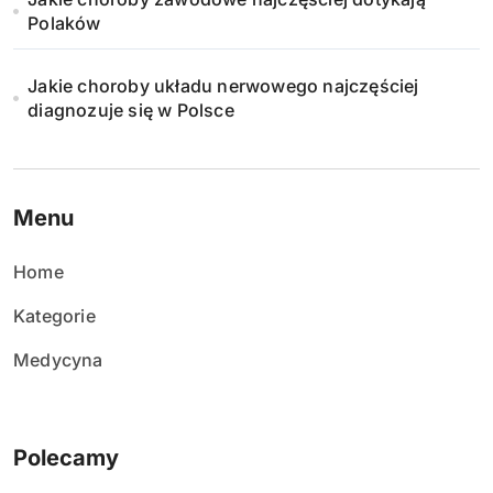
e
Polaków
w
Jakie choroby układu nerwowego najczęściej
p
diagnozuje się w Polsce
i
s
Menu
ó
w
Home
Kategorie
Medycyna
Polecamy